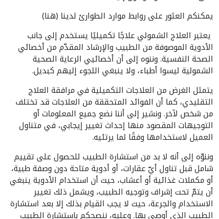
يمكنكم العثور على روابط موارد الطوارئ لدينا (هنا)
يعتبر العلاج الشمولي علاجًا تكميليًا يستخدم إلى جانب
الأدوية الموصوفة من الطبيب والإرشاد المقدّم من أخصائي
الصحة النفسية. وننوه إلى أن أخصائيي الرعاية الصحية
الشمولية ليسوا أطباء، ولا ينبغي اللجوء إليهم كبديل.
يتمثل الغرض من العلاجات التكميلية في مرافقة العلاج
التقليدي، كما أن الفوائد المتحققة من العلاجات قد تختلف
من شخص لآخر. ونشير إلى أننا نضع جميع المعلومات أو
التوجيهات المقصود منها إحداث تغيير إيجابي، في متناول
العميل لاستخدامها وفقًا لما يرتئيه.
وننوّه إلى أنه لا بد من استشارة الطبيب للحصول على تقييم
شامل قبل تناول أيّ عقارات، أو أدوية متاحة دون وصفة طبية،
أو مكملات غذائية أو أعشاب، حيث أن استخدام الأدوية ينبغي
أن يتمّ تحت إشراف وتوجيه الطبيب، ويشمل ذلك تغيير
الاستخدام والجرعة، حيث لا يجب القيام بذلك إلا بعد استشارة
الطبيب الذي أوصى بها. وعليه، ننصحكم باستشارة الطبيب